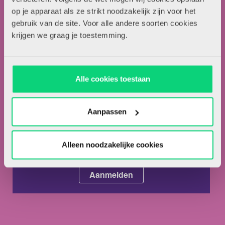
Artikel insturen
op je apparaat als ze strikt noodzakelijk zijn voor het
Adverteren in HJK
gebruik van de site. Voor alle andere soorten cookies
Contact
krijgen we graag je toestemming.
Nieuwsbrief
Alle cookies toestaan
Meld je hieronder aan voor de nieuwsbrief van HJK
Aanpassen
Alleen noodzakelijke cookies
Ik ga akkoord met de
privacyvoorwaarden.
*
Ik ben abonnee van HJK.