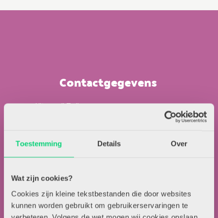
Contactgegevens
Uitgeverij Zwijsen
T.a.v. redactie HJK
Locomotiefboulevard 101
Toestemming
Details
Over
5041 SE Tilburg
013-5838800
contact@hjk-online.nl
Wat zijn cookies?
Cookies zijn kleine tekstbestanden die door websites
Over HJK
kunnen worden gebruikt om gebruikerservaringen te
verbeteren. Volgens de wet mogen wij cookies opslaan