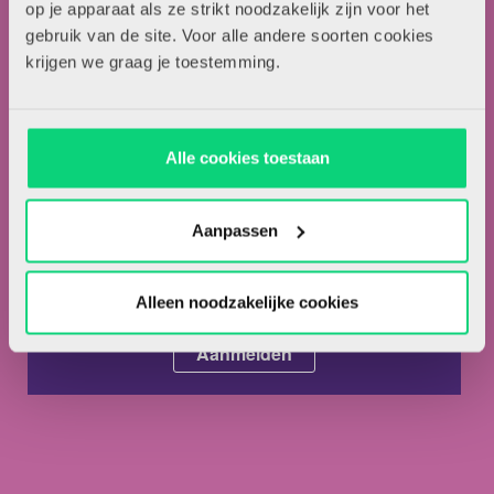
Adverteren in HJK
op je apparaat als ze strikt noodzakelijk zijn voor het
gebruik van de site. Voor alle andere soorten cookies
Contact
krijgen we graag je toestemming.
Nieuwsbrief
Meld je hieronder aan voor de nieuwsbrief van HJK
Alle cookies toestaan
Aanpassen
Ik ga akkoord met de
privacyvoorwaarden.
*
Alleen noodzakelijke cookies
Ik ben abonnee van HJK.