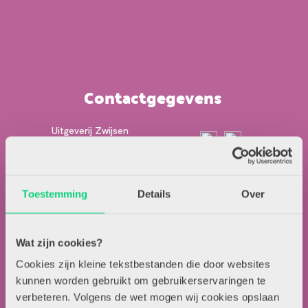
Contactgegevens
Uitgeverij Zwijsen
T.a.v. redactie HJK
Locomotiefboulevard 101
5041 SE Tilburg
Toestemming
Details
Over
013-5838800
contact@hjk-online.nl
Wat zijn cookies?
Cookies zijn kleine tekstbestanden die door websites
Over HJK
kunnen worden gebruikt om gebruikerservaringen te
Artikel insturen
verbeteren. Volgens de wet mogen wij cookies opslaan