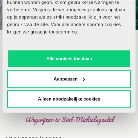
kunnen worden gebruikt om gebruikerservaringen te
verbeteren. Volgens de wet mogen wij cookies opslaan
op je apparaat als ze strikt noodzakelijk zijn voor het
gebruik van de site. Voor alle andere soorten cookies
krijgen we graag je toestemming.
Niet alleen binnen, maar ook buiten verwonderen de deelnemers
van het congres zich.
‘We waren op zoek naar een
Alle cookies toestaan
duidelijkere visie op ons onderwijs. Na
de lezingen en workshops van vandaag
Aanpassen
weten we dat we op de goede weg zijn én
dat er genoeg ruimte is voor groei.’
Alleen noodzakelijke cookies
Sarah Boleij en Kristel van de Zanden,
leerkrachten klas 1 en 2 van De
Wegwijzer in Sint-Michielsgestel
Lessen om mee te nemen