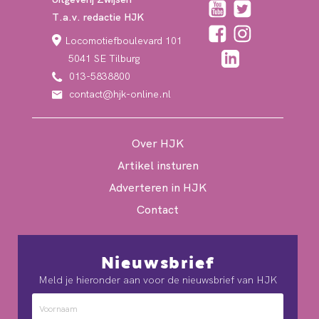
T.a.v. redactie HJK
Locomotiefboulevard 101
5041 SE Tilburg
013-5838800
contact@hjk-online.nl
Over HJK
Artikel insturen
Adverteren in HJK
Contact
Nieuwsbrief
Meld je hieronder aan voor de nieuwsbrief van HJK