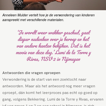
Anneleen Mulder vertelt hoe je de verwondering van kinderen
aanspreekt met verschillende materialen.
‘Je wordt weer wakker geschud, gaat
dieper nadenken over je beroep en het
van andere kanten bekijken. Dat is het
mooie van deze dag.’ Lumi de la Torre y
Rivas, NSV 2 in Nijmegen
Antwoorden die vragen oproepen
Verwondering is de start van een zoektocht naar
antwoorden. Maar als het antwoord nog meer vragen
oproept, dán komt het leerproces pas echt op goed op
gang, volgens Bekkering. Lumi de la Torre y Rivas, ervaren
juf van groep 1 en 2 op een school in Nijmegen, is zich