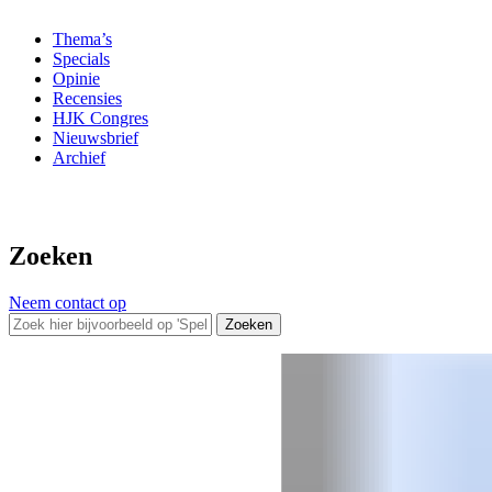
Thema’s
Specials
Opinie
Recensies
HJK Congres
Nieuwsbrief
Archief
Zoeken
Neem contact op
Zoeken