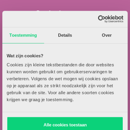
Contactgegevens
Uitgeverij Zwijsen
T.a.v. redactie HJK
Toestemming
Details
Over
Locomotiefboulevard 101
5041 SE Tilburg
Wat zijn cookies?
013-5838800
Cookies zijn kleine tekstbestanden die door websites
contact@hjk-online.nl
kunnen worden gebruikt om gebruikerservaringen te
verbeteren. Volgens de wet mogen wij cookies opslaan
Over HJK
op je apparaat als ze strikt noodzakelijk zijn voor het
gebruik van de site. Voor alle andere soorten cookies
Artikel insturen
krijgen we graag je toestemming.
Adverteren in HJK
Contact
Alle cookies toestaan