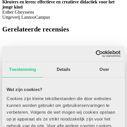
Kleuters en leren: effectieve en creatieve didactiek voor het
jonge kind
Esther Gheyssens
Uitgeverij LannooCampus
Gerelateerde recensies
Toestemming
Details
Over
05/05/2019
Wat zijn cookies?
Cookies zijn kleine tekstbestanden die door websites
kunnen worden gebruikt om gebruikerservaringen te
Yoga Nidra voor kinderen en tieners
verbeteren. Volgens de wet mogen wij cookies opslaan
op je apparaat als ze strikt noodzakelijk zijn voor het
Yoga Nidra wordt ook wel beschreven als een ‘dynamische
slaap’. Zowel lichaam als geest zijn hierbij volledig
gebruik van de site. Voor alle andere soorten cookies