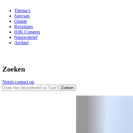
Thema’s
Specials
Opinie
Recensies
HJK Congres
Nieuwsbrief
Archief
Zoeken
Neem contact op
Zoeken