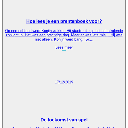
Hoe lees je een prentenboek voor?
Op een ochtend werd Konijn wakker. Hij stapte uit zijn hol het stralende
zonlicht in. Het was een prachtige dag. Maar er was iets mis… Hij was
niet alleen. Konijn werd bang. ‘Sc...
Lees meer
17/12/2019
De toekomst van spel