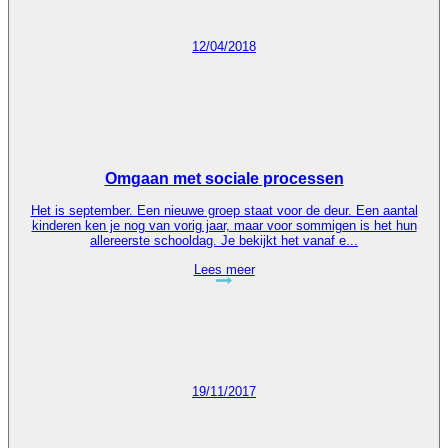
12/04/2018
Omgaan met sociale processen
Het is september. Een nieuwe groep staat voor de deur. Een aantal
kinderen ken je nog van vorig jaar, maar voor sommigen is het hun
allereerste schooldag. Je bekijkt het vanaf e...
Lees meer
19/11/2017