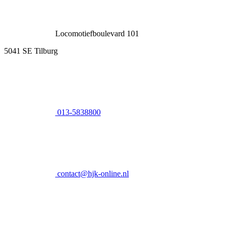
Locomotiefboulevard 101
5041 SE Tilburg
013-5838800
contact@hjk-online.nl