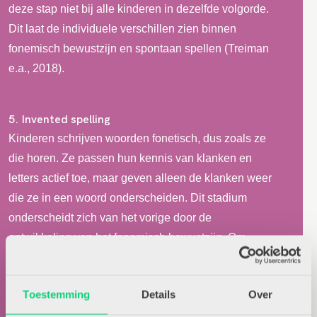
deze stap niet bij alle kinderen in dezelfde volgorde.
Dit laat de individuele verschillen zien binnen
fonemisch bewustzijn en spontaan spellen (Treiman
e.a., 2018).
5. Invented spelling
Kinderen schrijven woorden fonetisch, dus zoals ze
die horen. Ze passen hun kennis van klanken en
letters actief toe, maar geven alleen de klanken weer
die ze in een woord onderscheiden. Dit stadium
onderscheidt zich van het vorige door de
ontwikkeling van het fonemisch bewustzijn. Om
fonetisch te kunnen spellen is de vaardigheid in
auditieve analyse en synthese (hakken en plakken)
Toestemming
Details
Over
nodig.
Kinderen laten invented spelling meestal zien in