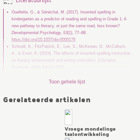
Literatuurlijst
Ouellette, G., & Sénéchal, M. (2017). Invented spelling in
kindergarten as a predictor of reading and spelling in Grade 1: A
new pathway to literacy, or just the same road, less known?
Developmental Psychology, 53
(1), 77–88.
https://doi.org/10.1037/dev0000179
Schrodt, K., FitzPatrick, E., Lee, S., McKeown, D., McColloch,
A., & Evert, K. (2024). The effects of invented spelling instruction
on literacy achievement and writing motivation.
Education
Sciences, 14
(9), Article 1020.
https://doi.org/10.3390/educsci14091020
Snow, P. C. (2021). SOLAR: The science of language and
Toon gehele lijst
reading.
Child Language Teaching and Therapy, 37
(3), 222–233.
https://doi.org/10.1177/0265659020947817
Gerelateerde artikelen
Treiman, R., Cardoso-Martins, C., Pollo, T., & Kessler, B. (2018).
Statistical learning and spelling: Evidence from Brazilian
prephonological spellers.
Cognition, 182
, 1–7.
https://doi.org/10.1016/j.cognition.2018.08.016
Vroege mondelinge
taalontwikkeling