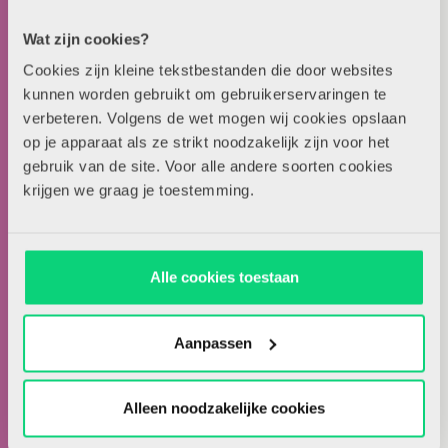
groep 2 of 3, afhankelijk van hun taal- en
Wat zijn cookies?
leeservaring. Fouten als ‘mir’ in plaats van ‘mier’ zijn
Cookies zijn kleine tekstbestanden die door websites
normaal en wijzen op een actieve toepassing van de
kunnen worden gebruikt om gebruikerservaringen te
klank-tekenkoppeling. Ingrijpen is pas nodig als
verbeteren. Volgens de wet mogen wij cookies opslaan
kinderen formele instructie over een
op je apparaat als ze strikt noodzakelijk zijn voor het
gebruik van de site. Voor alle andere soorten cookies
spellingcategorie hebben gevolgd en fouten maken.
krijgen we graag je toestemming.
6. Conventioneel spellen
Kinderen gaan nu woorden spellen volgens de
Alle cookies toestaan
officiële spellingregels. Ze leren dat woorden niet
altijd precies worden geschreven zoals ze klinken en
Aanpassen
beseffen dat correcte spelling belangrijk is om de
betekenis goed over te brengen.
Alleen noodzakelijke cookies
Download hier een
handig overzicht van de zes