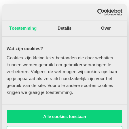
Toestemming
Details
Over
Wat zijn cookies?
Cookies zijn kleine tekstbestanden die door websites
Hoe verbind je de taalomgeving van kinderen op school met thuis?
kunnen worden gebruikt om gebruikerservaringen te
In dit artikel lees je hoe je met een contextuele bril kijkt naar
taalontwikkeling en samen met ouders een taalrijke omgeving
verbeteren. Volgens de wet mogen wij cookies opslaan
creëert.
op je apparaat als ze strikt noodzakelijk zijn voor het
gebruik van de site. Voor alle andere soorten cookies
Benieuwd naar de rest van het artikel?
krijgen we graag je toestemming.
Word nu abonnee en krijg onbeperkt toegang tot alle artikelen op
HJK-online.nl, inclusief persoonlijk profiel om artikelen makkelijk
te selecteren, delen en bewaren.
Alle cookies toestaan
Direct abonneren
Ben je al lid? Log hier in!