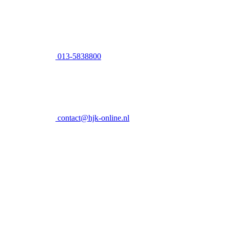
013-5838800
contact@hjk-online.nl