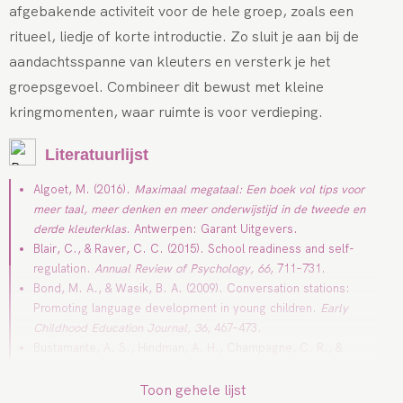
afgebakende activiteit voor de hele groep, zoals een
ritueel, liedje of korte introductie. Zo sluit je aan bij de
aandachtsspanne van kleuters en versterk je het
groepsgevoel. Combineer dit bewust met kleine
kringmomenten, waar ruimte is voor verdieping.
Literatuurlijst
Algoet, M. (2016).
Maximaal megataal: Een boek vol tips voor
meer taal, meer denken en meer onderwijstijd in de tweede en
derde kleuterklas
. Antwerpen: Garant Uitgevers.
Blair, C., & Raver, C. C. (2015). School readiness and self-
regulation.
Annual Review of Psychology, 66
, 711–731.
Bond, M. A., & Wasik, B. A. (2009). Conversation stations:
Promoting language development in young children.
Early
Childhood Education Journal, 36
, 467–473.
Bustamante, A. S., Hindman, A. H., Champagne, C. R., &
Wasik, B. A. (2018). Circle time revisited: How do preschool
classrooms use this part of the day?
The Elementary School
Toon gehele lijst