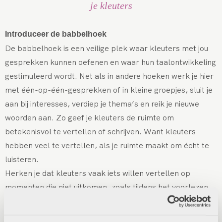
je kleuters
Introduceer de babbelhoek
De babbelhoek is een veilige plek waar kleuters met jou
gesprekken kunnen oefenen en waar hun taalontwikkeling
gestimuleerd wordt. Net als in andere hoeken werk je hier
met één-op-één-gesprekken of in kleine groepjes, sluit je
aan bij interesses, verdiep je thema’s en reik je nieuwe
woorden aan. Zo geef je kleuters de ruimte om
betekenisvol te vertellen of schrijven. Want kleuters
hebben veel te vertellen, als je ruimte maakt om écht te
luisteren.
Herken je dat kleuters vaak iets willen vertellen op
momenten die niet uitkomen, zoals tijdens het voorlezen
of vlak voor de kring? Je hoeft dat enthousiasme niet te
remmen. Geef het een plek: “Wat leuk dat je dat wil