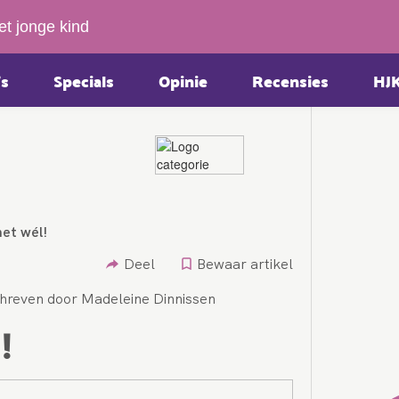
et jonge kind
s
Specials
Opinie
Recensies
HJ
het wél!
Deel
Bewaar artikel
hreven door Madeleine Dinnissen
!