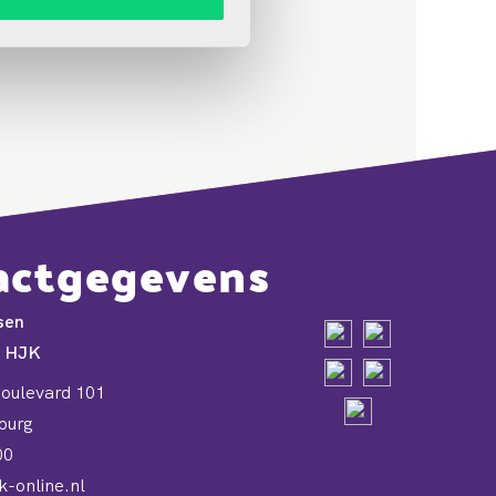
actgegevens
sen
e HJK
oulevard 101
burg
00
-online.nl