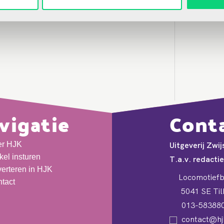
vigatie
Cont
er HJK
Uitgeverij Zwij
ikel insturen
T.a.v. redacti
erteren in HJK
Locomotiefb
tact
5041 SE Til
013-58388
contact@hjk