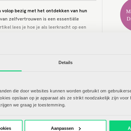
en volop bezig met het ontdekken van hun
Ma
van zelfvertrouwen is een essentiële
D
tikel lees je hoe je als leerkracht op een
 versterken van dit zelfvertrouwen en
Mee
elangrijk is.
Ris
de rest van het
Doe
ikel?
Details
Ger
Cul
perkt toegang tot alle artikelen
Bas
tanden die door websites kunnen worden gebruikt om gebruikerse
persoonlijk profiel om artikelen
We
ies opslaan op je apparaat als ze strikt noodzakelijk zijn voor 
eren, delen en bewaren.
krijgen we graag je toestemming.
Ben je al lid? Log hier in!
ookies
Aanpassen
A