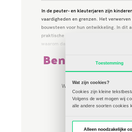
In de peuter- en kleuterjaren zijn kinder
vaardigheden en grenzen. Het verwerven 
bouwsteen voor hun ontwikkeling. In dit ar
praktische manier kunt bijdragen aan het
waarom dat juist in deze leeftijdsfase zo b
Benieuwd naar 
art
Toestemming
Wat zijn cookies?
Word nu abonnee en krijg onbe
Cookies zijn kleine tekstbes
op HJK-online.nl, inclusief 
Volgens de wet mogen wij cook
makkelijk te select
alle andere soorten cookies 
Direct abonneren
Alleen noodzakelijke c