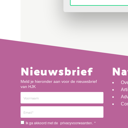
Nieuwsbrief
Na
Meld je hieronder aan voor de nieuwsbrief
Ov
van HJK
Art
Adv
Con
Ik ga akkoord met de
privacyvoorwaarden.
*