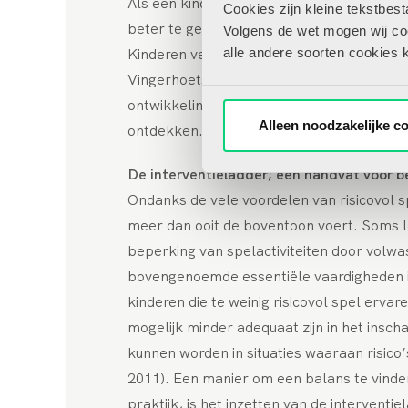
Als een kind bijvoorbeeld over een obstake
Cookies zijn kleine tekstbes
beter te gebruiken, maar ook de grenzen va
Volgens de wet mogen wij cook
Kinderen verkennen hun lichaam door te
alle andere soorten cookies 
Vingerhoets & De Waard, 2024). Bewegen i
ontwikkeling komt en persoonlijke betekenis
Alleen noodzakelijke c
ontdekken.
De interventieladder; een handvat voor b
Ondanks de vele voordelen van risicovol spe
meer dan ooit de boventoon voert. Soms le
beperking van spelactiviteiten door volw
bovengenoemde essentiële vaardigheden in
kinderen die te weinig risicovol spel erva
mogelijk minder adequaat zijn in het insch
kunnen worden in situaties waaraan risico
2011). Een manier om een balans te vinden 
praktijk, is het inzetten van de interventi