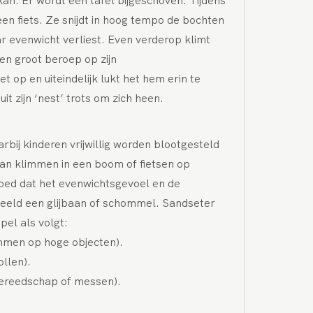
kan. Er wordt een tafel bijgeschoven. Tijdens
en fiets. Ze snijdt in hoog tempo de bochten
r evenwicht verliest. Even verderop klimt
en groot beroep op zijn
 op en uiteindelijk lukt het hem erin te
uit zijn ‘nest’ trots om zich heen.
arbij kinderen vrijwillig worden blootgesteld
 van klimmen in een boom of fietsen op
lgoed dat het evenwichtsgevoel en de
rbeeld een glijbaan of schommel. Sandseter
pel als volgt:
immen op hoge objecten).
ollen).
gereedschap of messen).