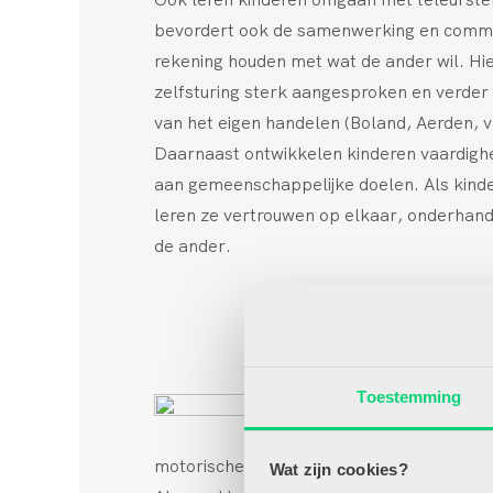
bevordert ook de samenwerking en commu
rekening houden met wat de ander wil. Hi
zelfsturing sterk aangesproken en verder
van het eigen handelen (Boland, Aerden, 
Daarnaast ontwikkelen kinderen vaardighe
aan gemeenschappelijke doelen. Als kinde
leren ze vertrouwen op elkaar, onderhan
de ander.
Risicovol spel draagt b
veerkracht e
Toestemming
motorische vaardigheden, zoals balans, kra
Wat zijn cookies?