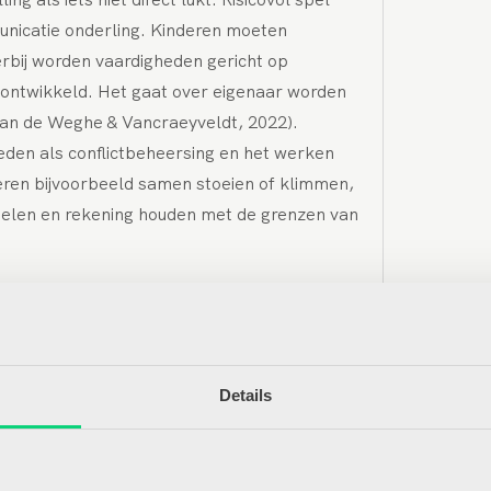
nicatie onderling. Kinderen moeten
erbij worden vaardigheden gericht op
 ontwikkeld. Het gaat over eigenaar worden
van de Weghe & Vancraeyveldt, 2022).
den als conflictbeheersing en het werken
ren bijvoorbeeld samen stoeien of klimmen,
delen en rekening houden met de grenzen van
ij aan het ontwikkelen van
n zelfvertrouwen
Details
Het nemen van risico’s in spel helpt
kinderen bij het ontwikkelen van
cht en coördinatie (fysieke ontwikkeling).