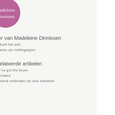
deleine
innissen
r van Madeleine Dinnissen
kunt het wél!
len als richtingwijzer
elateerde artikelen
’ve got the blues
jendans
elend verbinden op vele manieren