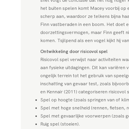
snel volgt de conclusie dat het nóg hoger 
het buiten spelen komt Macey voorbij op e
scherp aan, waardoor ze telkens bijna haa
Finn vastberaden in een boom. Het doet e
doorzettingsvermogen, maar Finn geeft niet
komen. Tsjilpend als een vogel kijkt hij van
Ontwikkeling door risicovol spel
Risicovol spel verwijst naar activiteiten wa
aan fysieke uitdagingen. Dit kan variëren
ongelijk terrein tot het gebruik van spee
inschatting van gevaar test, zoals bijvoo
en Kennair (2011) categoriseren risicovol s
Spel op hoogte (zoals springen van of kl
Spel met hoge snelheid (rennen, fietsen, r
Spel met gevaarlijke voorwerpen (zoals 
Ruig spel (stoeien).