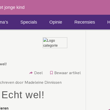
et jonge kind
ma’s
Specials
Opinie
Recensies
H
wel!
Deel
Bewaar artikel
chreven door Madeleine Dinnissen
 Echt wel!
deren