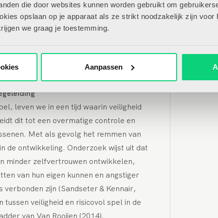
l klimt, leert het niet alleen het lichaam
tanden die door websites kunnen worden gebruikt om gebruikerse
n zijn of haar eigen kunnen in te schatten.
ies opslaan op je apparaat als ze strikt noodzakelijk zijn voor 
 bewegen (Janssen-Vos, Van der Meer,
krijgen we graag je toestemming.
s een vorm van spel die het best tot
 krijgt als er ruimte is om dit zelf te
ookies
Aanpassen
A
egeleiding
l, leven we in een tijd waarin veiligheid
idt dit tot een overmatige controle en
assenen. Met als gevolg het remmen van
 de ontwikkeling. Onderzoek wijst uit dat
ren minder zelfvertrouwen ontwikkelen,
atten van hun eigen kunnen en angstiger
’s verbonden zijn (Sandseter & Kennair,
tussen veiligheid en risicovol spel in de
eladder van Van Rooijen (2014).