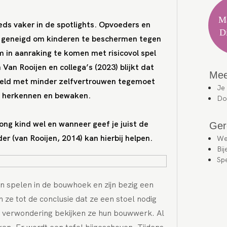
Ma
eeds vaker in de spotlights. Opvoeders en
D
r geneigd om kinderen te beschermen tegen
 in aanraking te komen met risicovol spel
Van Rooijen en collega’s (2023) blijkt dat
Mee
ereld met minder zelfvertrouwen tegemoet
Je 
d herkennen en bewaken.
Doe
ong kind wel en wanneer geef je juist de
Ger
er (van Rooijen, 2014) kan hierbij helpen.
We
Bi
Sp
n spelen in de bouwhoek en zijn bezig een
ze tot de conclusie dat ze een stoel nodig
 verwondering bekijken ze hun bouwwerk. Al