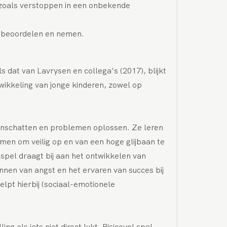
(zoals verstoppen in een onbekende
en beoordelen en nemen.
s dat van Lavrysen en collega’s (2017), blijkt
ntwikkeling van jonge kinderen, zowel op
s inschatten en problemen oplossen. Ze leren
en om veilig op en van een hoge glijbaan te
 spel draagt bij aan het ontwikkelen van
nen van angst en het ervaren van succes bij
elpt hierbij (sociaal-emotionele
g als iets niet direct lukt. Risicovol spel