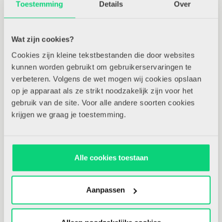
Ontdekhoek
Toestemming
Details
Over
In deze hoek liggen allerlei (open) materialen waarmee
kinderen aan de slag gaan en hun eigen ontdekkingen
Wat zijn cookies?
kunnen doen. Veel van de activiteiten hebben een
Cookies zijn kleine tekstbestanden die door websites
component die aanspraak maakt op de rekenkundige
kunnen worden gebruikt om gebruikerservaringen te
ontwikkeling. We kiezen er bewust voor om deze hoek niet
verbeteren. Volgens de wet mogen wij cookies opslaan
‘de rekenhoek’ te noemen. Wanneer de kinderen binnen dit
op je apparaat als ze strikt noodzakelijk zijn voor het
spel allerlei ontdekkingen doen, kan op dat moment – indien
gebruik van de site. Voor alle andere soorten cookies
wenselijk – de rekenkundige kant benadrukt worden zodat
krijgen we graag je toestemming.
de kinderen de rekentaal betekenisvol ontwikkelen, hun
sorteringen willen tellen en er een cijfer aan willen
koppelen. De leerkracht sluit steeds aan op het spel van het
Alle cookies toestaan
kind en daagt het kind op een passende wijze uit.
Aanpassen