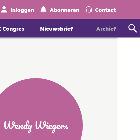
Zoeken
Inloggen
Abonneren
Contact
K Congres
Nieuwsbrief
Archief
Wendy Wiegers