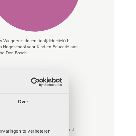
 Wiegers is docent taal(didactiek) bij
s Hogeschool voor Kind en Educatie aan
bo Den Bosch.
r van Wendy Wiegers
sonderwijs met rijke teksten
rijven stimuleert zelfexpressie
cutieve functies stimuleren
Over
elateerde recensies
rken in een kleuterwereld
fsturing in de klas
apsgewijs afstemmen op het jonge kind
rvaringen te verbeteren.