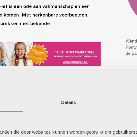
 Het is een ode aan vakmanschap en een
oei komen. Met herkenbare voorbeelden,
esprekken met bekende
Wendy
Fonty
de pa
Mee
Lee
Sch
Exe
Details
Ger
We
Zel
St
tanden die door websites kunnen worden gebruikt om gebruikerse