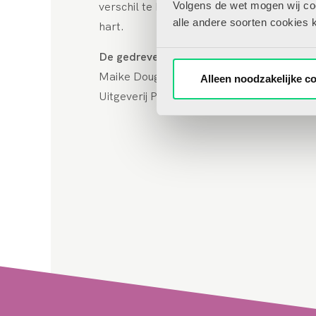
verschil te blijven maken… met hoofd en
Volgens de wet mogen wij cook
alle andere soorten cookies 
hart.
De gedreven leraar
Maike Douglas-Westland
Alleen noodzakelijke c
Uitgeverij Pica