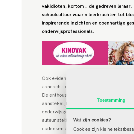
vakidioten, kortom… de gedreven leraar.
schoolcultuur waarin leerkrachten tot bl
inspirerende inzichten en openhartige g
onderwijsprofessionals.
Ook evidence informed lesgeven krijgt
aandacht: doen wat werkt scheelt tijd.
De enthousiaste schrijfstijl werkt
Toestemming
aanstekelijk en nodigt uit tot het
onderwijsgesprek in de teamkamer. De
auteur stelt rake vragen, laat je
Wat zijn cookies?
nadenken én motiveert je om het
Cookies zijn kleine tekstbes