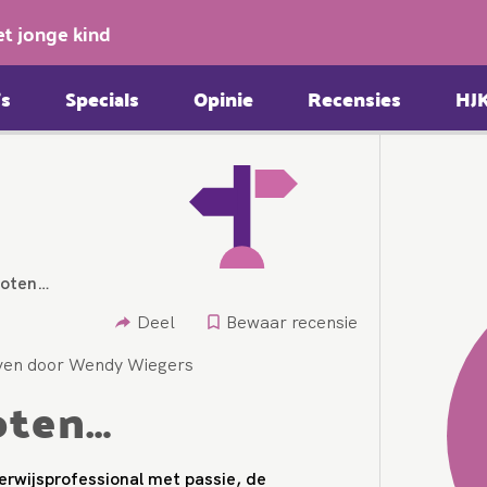
et jonge kind
s
Specials
Opinie
Recensies
HJ
ioten…
Deel
Bewaar recensie
ven door Wendy Wiegers
oten…
derwijsprofessional met passie, de