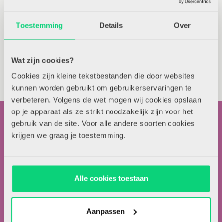
Toestemming
Details
Over
Zelfsturing in de klas
Wat zijn cookies?
Cookies zijn kleine tekstbestanden die door websites
Stapsgewijs afstemmen op
kunnen worden gebruikt om gebruikerservaringen te
het jonge kind
verbeteren. Volgens de wet mogen wij cookies opslaan
op je apparaat als ze strikt noodzakelijk zijn voor het
gebruik van de site. Voor alle andere soorten cookies
krijgen we graag je toestemming.
Contactgegevens
Alle cookies toestaan
Uitgeverij Zwijsen
T.a.v. redactie HJK
Aanpassen