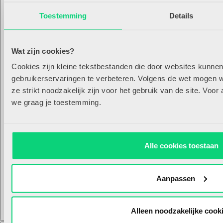
te vergroten. Schrijfonderwijs is het taaldome...
Toestemming
Details
Lees meer
Wat zijn cookies?
Cookies zijn kleine tekstbestanden die door websites kunne
gebruikerservaringen te verbeteren. Volgens de wet mogen wi
04/11/2024
ze strikt noodzakelijk zijn voor het gebruik van de site. Voor
we graag je toestemming.
Alle cookies toestaan
Executieve functies stimuleren
De praktische TIB-tools over executieve functies in deze gids
Aanpassen
bevestigen dat je als (kleuter)leerkracht, vaak onbewust, al volop
werkt aan de ontwikkeling van executieve functie...
Lees meer
Alleen noodzakelijke cook