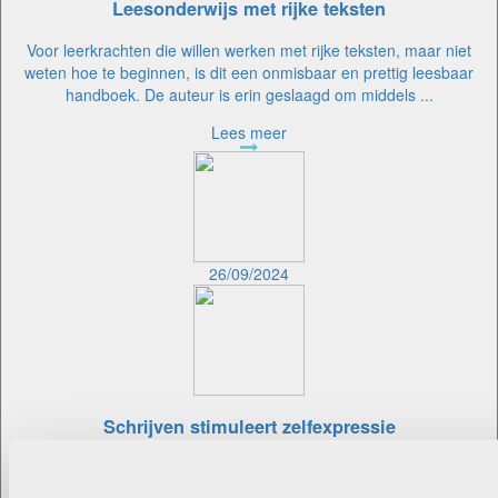
Leesonderwijs met rijke teksten
Voor leerkrachten die willen werken met rijke teksten, maar niet
weten hoe te beginnen, is dit een onmisbaar en prettig leesbaar
handboek. De auteur is erin geslaagd om middels ...
Lees meer
26/09/2024
Schrijven stimuleert zelfexpressie
Dit is een inspirerend boek om in te grasduinen en ideeën op te
doen om de vaardigheid van leerlingen in het schrijven van teksten