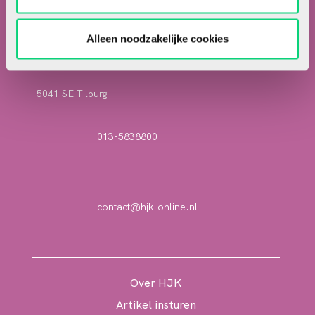
T.a.v. redactie HJK
Alleen noodzakelijke cookies
Locomotiefboulevard 101
5041 SE Tilburg
013-5838800
contact@hjk-online.nl
Over HJK
Artikel insturen