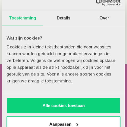
Werken in een kleuterwereld
Toestemming
Details
Over
Zelfsturing in de klas
Wat zijn cookies?
Cookies zijn kleine tekstbestanden die door websites
Stapsgewijs afstemmen op
kunnen worden gebruikt om gebruikerservaringen te
het jonge kind
verbeteren. Volgens de wet mogen wij cookies opslaan
op je apparaat als ze strikt noodzakelijk zijn voor het
gebruik van de site. Voor alle andere soorten cookies
krijgen we graag je toestemming.
Contactgegevens
Alle cookies toestaan
Uitgeverij Zwijsen
Aanpassen