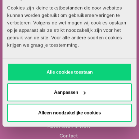
Cookies zijn kleine tekstbestanden die door websites
kunnen worden gebruikt om gebruikerservaringen te
verbeteren. Volgens de wet mogen wij cookies opslaan
Contactgegevens
op je apparaat als ze strikt noodzakelijk zijn voor het
gebruik van de site. Voor alle andere soorten cookies
Uitgeverij Zwijsen
krijgen we graag je toestemming.
T.a.v. redactie HJK
Locomotiefboulevard 101
5041 SE Tilburg
Alle cookies toestaan
013-5838800
contact@hjk-online.nl
Aanpassen
Over HJK
Alleen noodzakelijke cookies
Artikel insturen
Adverteren in HJK
Contact