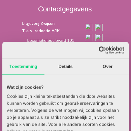
Contactgegevens
Uitgeverij Zwijsen
T.a.v. redactie HJK
Locomotiefboulevard 101
5041 SE Tilburg
013-5838800
contact@hjk-online.nl
Toestemming
Details
Over
Over HJK
Wat zijn cookies?
Artikel insturen
Cookies zijn kleine tekstbestanden die door websites
Adverteren in HJK
kunnen worden gebruikt om gebruikerservaringen te
Contact
verbeteren. Volgens de wet mogen wij cookies opslaan
op je apparaat als ze strikt noodzakelijk zijn voor het
gebruik van de site. Voor alle andere soorten cookies
Nieuwsbrief