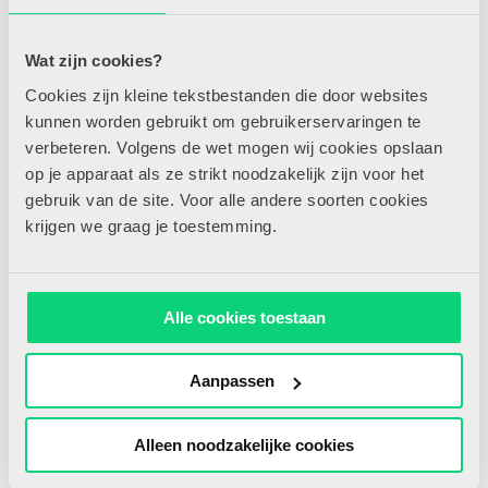
Wat zijn cookies?
27/08/2019
Cookies zijn kleine tekstbestanden die door websites
kunnen worden gebruikt om gebruikerservaringen te
verbeteren. Volgens de wet mogen wij cookies opslaan
op je apparaat als ze strikt noodzakelijk zijn voor het
gebruik van de site. Voor alle andere soorten cookies
krijgen we graag je toestemming.
Kom van die stoel!
Ondanks de grote bewegingsdrang van kleuters bewegen ze
te weinig en zitten ze gedurende de dag (te) lang stil. Maar
Alle cookies toestaan
hoe moet dat dan wel? Wat is voldoende bewegen? Of lang
stil...
Lees meer
Aanpassen
Alleen noodzakelijke cookies