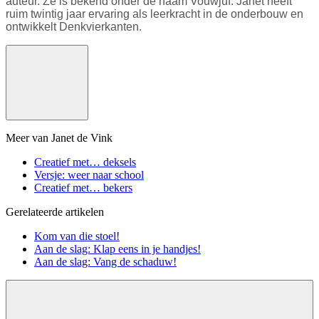
auteur. Ze is bekend onder de naam Vouwjuf. Janet heeft
ruim twintig jaar ervaring als leerkracht in de onderbouw en
ontwikkelt Denkvierkanten.
Meer van Janet de Vink
Creatief met… deksels
Versje: weer naar school
Creatief met… bekers
Gerelateerde artikelen
Kom van die stoel!
Aan de slag: Klap eens in je handjes!
Aan de slag: Vang de schaduw!