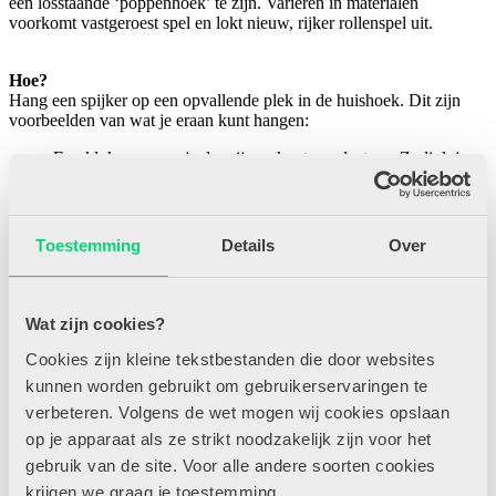
een losstaande ‘poppenhoek’ te zijn. Variëren in materialen
voorkomt vastgeroest spel en lokt nieuw, rijker rollenspel uit.
Hoe?
Hang een spijker op een opvallende plek in de huishoek. Dit zijn
voorbeelden van wat je eraan kunt hangen:
Een klok waarvan je de wijzers kunt verplaatsen. Zo link je
naar tijd meten. Kinderen gebruiken dit in hun spel: “Het is
zes uur, we moeten eten!”
Een spiegel laat zien wat spiegelen is als dit meetkundedoel
centraal staat.
Toestemming
Details
Over
Een wissellijst waarin steeds kunstwerken van de kinderen
hangen, een soort ‘trotsmuur’.
Er is er één jarig. We knutselen slingers in het atelier en
hangen deze op.
Wat zijn cookies?
Tips
Cookies zijn kleine tekstbestanden die door websites
kunnen worden gebruikt om gebruikerservaringen te
Maak van de ‘spannende spijker’ een vast ritueel in de kring.
verbeteren. Volgens de wet mogen wij cookies opslaan
Laat een kind het voorwerp ophalen en laat de kinderen raden
wat het is en wat ze er in de huishoek mee kunnen doen.
op je apparaat als ze strikt noodzakelijk zijn voor het
Hebben de kinderen moeite met het nieuwe materiaal? Speel
gebruik van de site. Voor alle andere soorten cookies
even mee.
krijgen we graag je toestemming.