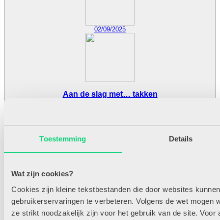
02/09/2025
Aan de slag met… takken
In de reeks ‘Aan de slag!’ laten we verschillende materialen spreken.
Wat kun je ermee doen, waarom zou je het gebruiken en hoe gebruik je
het materiaal binnen een thema? Laat j...
Toestemming
Details
Lees meer
Wat zijn cookies?
Cookies zijn kleine tekstbestanden die door websites kunne
11/11/2025
gebruikerservaringen te verbeteren. Volgens de wet mogen wi
ze strikt noodzakelijk zijn voor het gebruik van de site. Voor