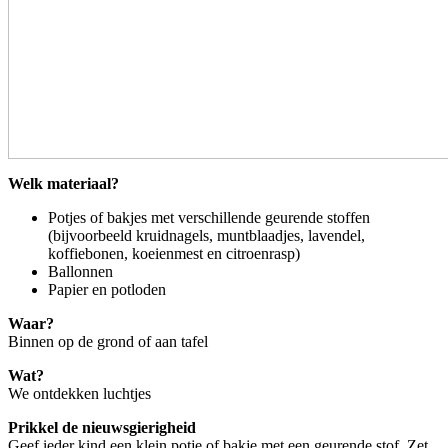
Welk materiaal?
Potjes of bakjes met verschillende geurende stoffen
(bijvoorbeeld kruidnagels, muntblaadjes, lavendel,
koffiebonen, koeienmest en citroenrasp)
Ballonnen
Papier en potloden
Waar?
Binnen op de grond of aan tafel
Wat?
We ontdekken luchtjes
Prikkel de nieuwsgierigheid
Geef ieder kind een klein potje of bakje met een geurende stof. Zet