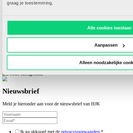
graag je toestemming.
Aan de slag met … watten
Alle cookies toestaan
In de reeks ‘Aan de slag!’ laten we verschillende materialen spreken.
Wat kun je met het materiaal doen, waarom zou je het gebruiken en hoe
gebruik je het binnen een thema? Laat...
Aanpassen
Lees meer
Alleen noodzakelijke cook
Reacties
Nieuwsbrief
Meld je hieronder aan voor de nieuwsbrief van HJK
Ik ga akkoord met de
privacyvoorwaarden.
*