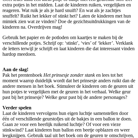
extra potjes in het midden. Laat de kinderen ruiken, vergelijken en
reageren. Wat ruik je als je hard snuift? En wat als je zachtjes
snuffelt? Ruikt het lekker of stinkt het? Laten de kinderen met hun
mimiek zien wat ze vinden? Doe de gezichtsuitdrukkingen van de
kinderen na. Overdrijven mag!
Gebruik het papier en de potloden om kaartjes te maken bij de
verschillende potjes. Schrijf op: ‘stinkt’, ‘vies’ of ‘lekker’. Verklank
de letters terwijl je schrijft en laat kinderen die dat interessant vinden
hardop meedoen.
Aan de slag!
Pak het prentenboek
Het prinsesje zonder stank
en lees tot het
moment waarop duidelijk wordt dat het prinsesje anders ruikt dan de
andere mensen in het boek. Stimuleer de kinderen om de geuren uit
hun potjes te vergelijken met de geuren in het verhaal. Welke geur
past bij het prinsesje? Welke geur past bij de andere personages?
Verder spelen
Laat de kinderen vervolgens hun eigen luchtje samenstellen door
één of verschillende geurstofjes uit de bakjes in een ballon te doen.
Gaan ze voor een heerlijk ruikend luchtje? Of voor een vieze
stinkwind? Laat kinderen hun ballon een beetje opblazen en weer
leegknijpen. Gebruik taal uit het boek om de geuren te omschrijven,