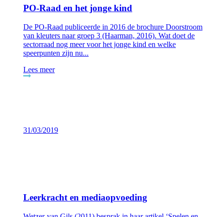
PO-Raad en het jonge kind
De PO-Raad publiceerde in 2016 de brochure Doorstroom
van kleuters naar groep 3 (Haarman, 2016). Wat doet de
sectorraad nog meer voor het jonge kind en welke
speerpunten zijn nu...
Lees meer
31/03/2019
Leerkracht en mediaopvoeding
Wetzer-van Gils (2011) besprak in haar artikel ‘Spelen en