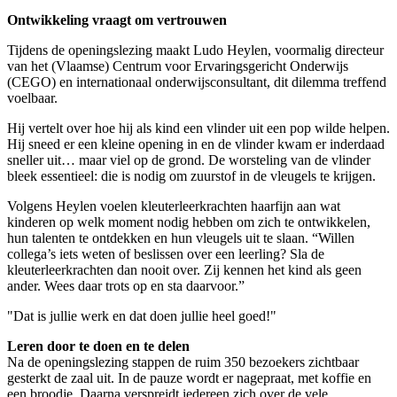
Ontwikkeling vraagt om vertrouwen
Tijdens de openingslezing maakt Ludo Heylen, voormalig directeur
van het (Vlaamse) Centrum voor Ervaringsgericht Onderwijs
(CEGO) en internationaal onderwijsconsultant, dit dilemma treffend
voelbaar.
Hij vertelt over hoe hij als kind een vlinder uit een pop wilde helpen.
Hij sneed er een kleine opening in en de vlinder kwam er inderdaad
sneller uit… maar viel op de grond. De worsteling van de vlinder
bleek essentieel: die is nodig om zuurstof in de vleugels te krijgen.
Volgens Heylen voelen kleuterleerkrachten haarfijn aan wat
kinderen op welk moment nodig hebben om zich te ontwikkelen,
hun talenten te ontdekken en hun vleugels uit te slaan. “Willen
collega’s iets weten of beslissen over een leerling? Sla de
kleuterleerkrachten dan nooit over. Zij kennen het kind als geen
ander. Wees daar trots op en sta daarvoor.”
"Dat is jullie werk en dat doen jullie heel goed!"
Leren door te doen en te delen
Na de openingslezing stappen de ruim 350 bezoekers zichtbaar
gesterkt de zaal uit. In de pauze wordt er nagepraat, met koffie en
een broodje. Daarna verspreidt iedereen zich over de vele