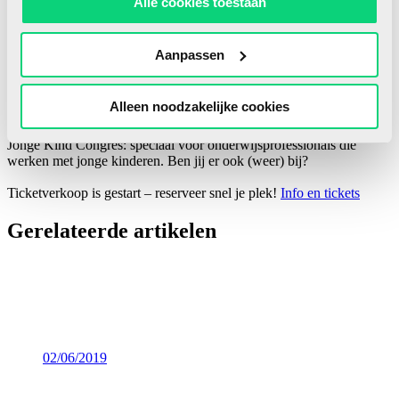
Alle cookies toestaan
én kijkt vooruit: “Ik ben hier nu voor de tweede keer. Dit jaar met
behalve mijn kleutercollega’s ook mijn groep drie collega. Ik had
gehoopt de dames van de peuterspeelzaal en de kinderopvang ook
mee te krijgen, maar dat is niet gelukt helaas. Dat is mijn missie voor
Aanpassen
volgend jaar: dat we zoveel mogelijk samen geïnspireerd worden en
dingen op gaan pakken.”
Alleen noodzakelijke cookies
HJK-congres 2027: Bruggen bouwen
Op woensdag 10 maart 2027 vieren we de 10de editie van Het
Jonge Kind Congres: speciaal voor onderwijsprofessionals die
werken met jonge kinderen. Ben jij er ook (weer) bij?
Ticketverkoop is gestart – reserveer snel je plek!
Info en tickets
Gerelateerde artikelen
02/06/2019