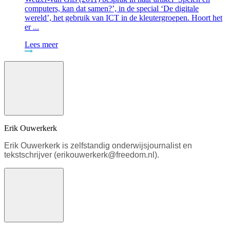
computers, kan dat samen?’, in de special ‘De digitale
wereld’, het gebruik van ICT in de kleutergroepen. Hoort het
er ...
Lees meer
Erik Ouwerkerk
Erik Ouwerkerk is zelfstandig onderwijsjournalist en
tekstschrijver (erikouwerkerk@freedom.nl).