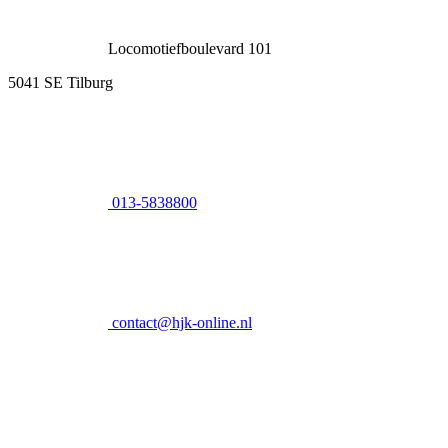
Locomotiefboulevard 101
5041 SE Tilburg
013-5838800
contact@hjk-online.nl