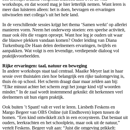
workshops, en dat woord mag je hier letterlijk nemen. Want leren is
meer dan luisteren alleen: het is doen, bevragen en ervaringen
uitwisselen met collega’s uit het hele land.
In de verschillende sessies krijgt het thema ‘Samen werkt’ op allerlei
manieren vorm. Neem het onderwerp stoeien: een speelse activiteit,
maar ook één die vragen oproept. Want hoe leg je ouders uit waar
die blauwe plekken vandaan komen? Onder leiding van Diana
Turkenburg-De Haan delen deelnemers ervaringen, twijfels en
aanpakken. Wat volgt is een levendige, verdiepende dialoog vol
praktijkvoorbeelden.
Rijke ervaringen: taal, natuur en beweging
In andere workshops staat taal centraal. Maaike Meyer laat in haar
sessie over thuistalen zien hoe belangrijk een rijke taalomgeving is,
thuis én op school. Het scherm draagt daar maar zelden aan bij:
“Elke minuut achter het scherm zegt het jonge kind vijf woorden
minder.” In de zaal wordt instemmend geknikt: dit herkennen veel
deelnemers uit hun eigen praktijk.
Ook buiten ’t Spant! valt er veel te leren. Liesbeth Feskens en
Margo Begeer van OBS Online (uit Eindhoven) lopen tussen de
bomen. “Een kind ontwikkelt zich in een ecosysteem. Dat bestaat uit
ouders, leerkrachten en het schoolplein, maar ook uit de natuur,”
vertelt Feskens. Begeer vult aan: “Juist die omgeving prikkelt: