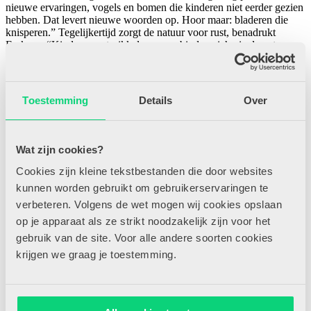
nieuwe ervaringen, vogels en bomen die kinderen niet eerder gezien
hebben. Dat levert nieuwe woorden op. Hoor maar: bladeren die
knisperen.” Tegelijkertijd zorgt de natuur voor rust, benadrukt
Feskens: “Kinderen ontprikkelen en verbinden zich via de natuur
meer met elkaar.”
In een andere workshop staat het lichaam en beweging centraal.
Onder leiding van Lenneke Gentle ervaren deelnemers wat de
Toestemming
Details
Over
afwisseling tussen inspanning en ontspanning doet. Door samen te
lopen, dansen en zingen geven ze richting aan hun energie en
spreken ze hun creativiteit aan. Dansend leren geeft plezier. En dat
plezier is zicht- én voelbaar in de ruimte.
Wat zijn cookies?
Van inzicht naar actie
Cookies zijn kleine tekstbestanden die door websites
Dalila Bakir, adviseur van de bibliotheeksector in Noord- en Zuid-
kunnen worden gebruikt om gebruikerservaringen te
Holland, benadrukt het belang van samenwerking met scholen: “Zij
verbeteren. Volgens de wet mogen wij cookies opslaan
staan het dichtst bij de kinderen. Daarom moeten we leerkrachten
meer ondersteunen en inspireren.”
op je apparaat als ze strikt noodzakelijk zijn voor het
gebruik van de site. Voor alle andere soorten cookies
"Mijn missie voor volgend jaar: zoveel mogelijk met collega's samen
dingen op gaan pakken!"
krijgen we graag je toestemming.
Samen werkt!
Miranda Oudshoorn, leerkracht uit Den Oever, blikt na afloop terug