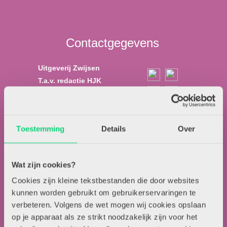
Contactgegevens
Uitgeverij Zwijsen
T.a.v. redactie HJK
Locomotiefboulevard 101
5041 SE Tilburg
013-5838800
Toestemming
Details
Over
contact@hjk-online.nl
Wat zijn cookies?
Over HJK
Cookies zijn kleine tekstbestanden die door websites
Artikel insturen
kunnen worden gebruikt om gebruikerservaringen te
Adverteren in HJK
verbeteren. Volgens de wet mogen wij cookies opslaan
op je apparaat als ze strikt noodzakelijk zijn voor het
Contact