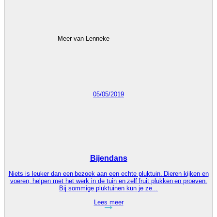
Meer van Lenneke
05/05/2019
Bijendans
Niets is leuker dan een bezoek aan een echte pluktuin. Dieren kijken en
voeren, helpen met het werk in de tuin en zelf fruit plukken en proeven.
Bij sommige pluktuinen kun je ze...
Lees meer