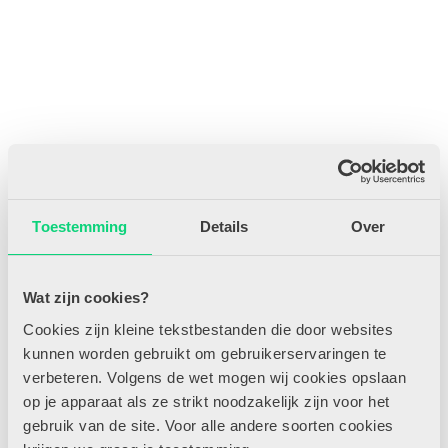
In de zonnige zomermaanden voor de vakantie is het leuk om buiten
met water aan de slag te gaan. Spelen, bewegen, creativiteit en
Toestemming
Details
Over
plezier gaan hand in hand bij zeven waterspelletjes.
Benieuwd naar de rest van het artikel?
Wat zijn cookies?
Word nu abonnee en krijg onbeperkt toegang tot alle artikelen op
Cookies zijn kleine tekstbestanden die door websites
HJK-online.nl, inclusief persoonlijk profiel om artikelen makkelijk
kunnen worden gebruikt om gebruikerservaringen te
te selecteren, delen en bewaren.
verbeteren. Volgens de wet mogen wij cookies opslaan
Direct abonneren
Ben je al lid? Log hier in!
op je apparaat als ze strikt noodzakelijk zijn voor het
gebruik van de site. Voor alle andere soorten cookies