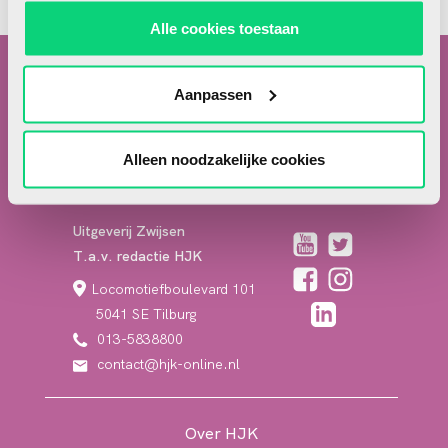
Alle cookies toestaan
Aanpassen
Alleen noodzakelijke cookies
Contactgegevens
Uitgeverij Zwijsen
T.a.v. redactie HJK
Locomotiefboulevard 101
5041 SE Tilburg
013-5838800
contact@hjk-online.nl
Over HJK