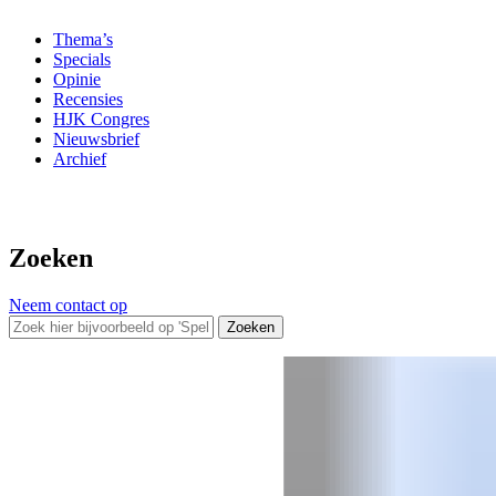
Thema’s
Specials
Opinie
Recensies
HJK Congres
Nieuwsbrief
Archief
Zoeken
Neem contact op
Zoeken