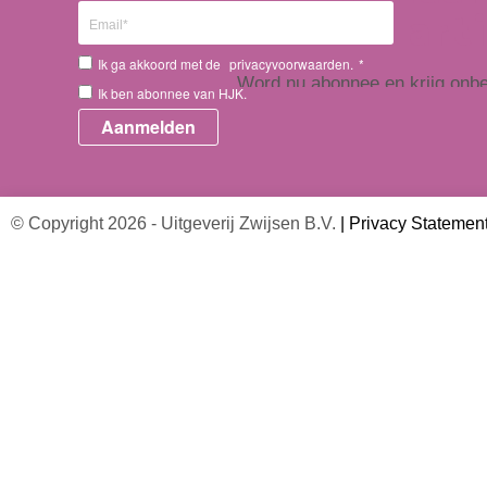
art
Ik ga akkoord met de
privacyvoorwaarden.
*
Word nu abonnee en krijg onbep
Ik ben abonnee van HJK.
HJK-online.nl, inclusief persoon
te selecteren,
Direct abonneren
© Copyright 2026 - Uitgeverij Zwijsen B.V.
|
Privacy Statemen