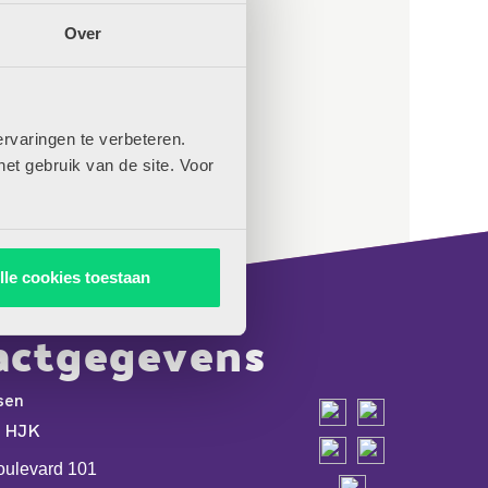
 de slag: Klap eens in je handjes!
Over
n de slag: Vang de schaduw!
rvaringen te verbeteren.
het gebruik van de site. Voor
lle cookies toestaan
actgegevens
sen
e HJK
oulevard 101