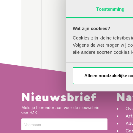
Toestemming
Wat zijn cookies?
Cookies zijn kleine tekstbes
Volgens de wet mogen wij cook
alle andere soorten cookies 
Alleen noodzakelijke c
Leren schrijven is voor veel kinderen in g
Nieuwsbrief
Na
tegelijk nadenken over letters, richting,
niet duidelijk is, kan dat extra moeite gev
Meld je hieronder aan voor de nieuwsbrief
Ov
start van het schrijfonderwijs nog geen d
van HJK
Art
Benieuwd naar 
Adv
Con