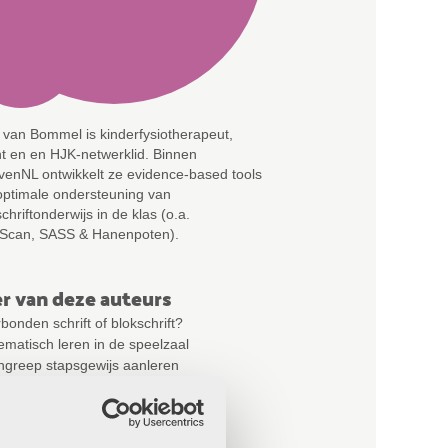
d van Bommel is kinderfysiotherapeut,
Theo de Groot is beweegdes
t en en HJK-netwerklid. Binnen
kerndocent, medeoprichter
jvenNL ontwikkelt ze evidence-based tools
Spelen met Gedrag en HJK-n
optimale ondersteuning van
een achtergrond als psycho
hriftonderwijs in de klas (o.a.
bewegingsonderwijs vertaalt 
Scan, SASS & Hanenpoten).
direct toepasbare principes 
r van deze auteurs
bonden schrift of blokschrift?
matisch leren in de speelzaal
ngreep stapsgewijs aanleren
elateerde artikelen
 van die stoel!