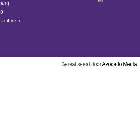
burg
00
-online.nl
Gerealiseerd door
Avocado Media