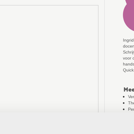
Theo de Groot is beweegdeskundige,
Ingri
kerndocent, medeoprichter van THEMA,
docen
Spelen met Gedrag en HJK-netwerklid. Met
Schri
een achtergrond als psycholoog en vakdocent
voor 
bewegingsonderwijs vertaalt hij onderzoek naar
handsc
direct toepasbare principes en lessen.
Quick
Mee
Ver
The
Pe
Ger
Kom