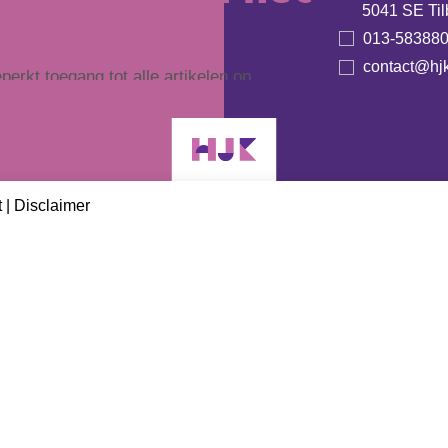
ikel?
5041 SE Til
013-58388
contact@hjk
erkt toegang tot alle artikelen op
lijk profiel om artikelen makkelijk
 delen en bewaren.
Ben je al lid? Log hier in!
t
|
Disclaimer