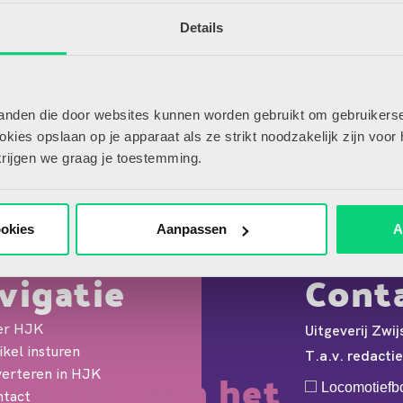
Aan
Details
Aa
tanden die door websites kunnen worden gebruikt om gebruikerse
ies opslaan op je apparaat als ze strikt noodzakelijk zijn voor 
krijgen we graag je toestemming.
ookies
Aanpassen
A
roep 3 een flinke uitdaging. Ze moeten
vigatie
Cont
 vorm en pengreep. Als ook de handkeuze nog
en. Wat kun je doen als een leerling bij de
er HJK
Uitgeverij Zwij
uidelijke voorkeurshand heeft?
ikel insturen
T.a.v. redacti
de rest van het
erteren in HJK
Locomotiefb
tact