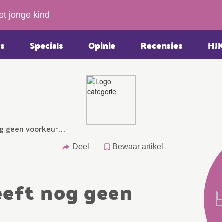
et jonge kind
s
Specials
Opinie
Recensies
HJ
og geen voorkeur...
Deel
Bewaar artikel
heeft nog geen
Theo de Groot