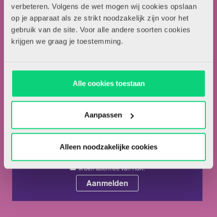
Over HJK
verbeteren. Volgens de wet mogen wij cookies opslaan
Artikel insturen
op je apparaat als ze strikt noodzakelijk zijn voor het
gebruik van de site. Voor alle andere soorten cookies
Adverteren in HJK
krijgen we graag je toestemming.
Contact
Nieuwsbrief
Alle cookies toestaan
Meld je hieronder aan voor de nieuwsbrief van HJK
Aanpassen
Alleen noodzakelijke cookies
Ik ga akkoord met de
privacyvoorwaarden.
*
Ik ben abonnee van HJK.