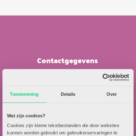
Contactgegevens
Uitgeverij Zwijsen
T.a.v. redactie HJK
Locomotiefboulevard 101
Toestemming
Details
Over
5041 SE Tilburg
013-5838800
contact@hjk-online.nl
Wat zijn cookies?
Cookies zijn kleine tekstbestanden die door websites
kunnen worden gebruikt om gebruikerservaringen te