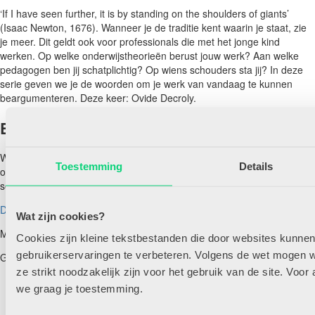
‘If I have seen further, it is by standing on the shoulders of giants’
(Isaac Newton, 1676). Wanneer je de traditie kent waarin je staat, zie
je meer. Dit geldt ook voor professionals die met het jonge kind
werken. Op welke onderwijstheorieën berust jouw werk? Aan welke
pedagogen ben jij schatplichtig? Op wiens schouders sta jij? In deze
serie geven we je de woorden om je werk van vandaag te kunnen
beargumenteren. Deze keer: Ovide Decroly.
Benieuwd naar de rest van het artikel?
Word nu abonnee en krijg onbeperkt toegang tot alle artikelen op HJK-
Toestemming
Details
online.nl, inclusief persoonlijk profiel om artikelen makkelijk te
selecteren, delen en bewaren.
Direct abonneren
Ben je al lid? Log hier in!
Wat zijn cookies?
Marjoke Rietveld-van Wingerden
Cookies zijn kleine tekstbestanden die door websites kunne
gebruikerservaringen te verbeteren. Volgens de wet mogen wi
Gerelateerde artikelen
ze strikt noodzakelijk zijn voor het gebruik van de site. Voor
Muziek voor verse oren
we graag je toestemming.
Op de schouders van Maria Montessori
Een muzikaal cadeau