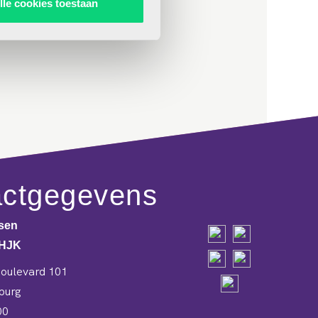
lle cookies toestaan
actgegevens
jsen
e HJK
oulevard 101
burg
00