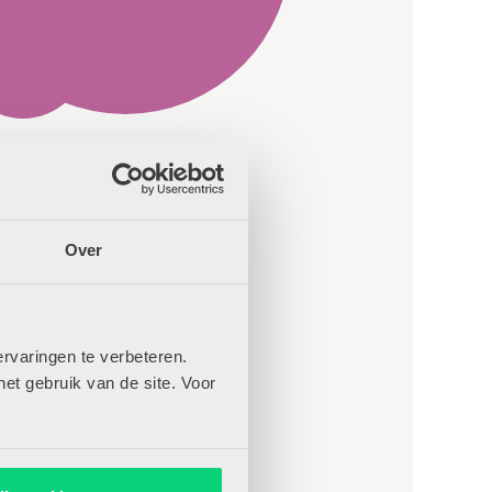
r van deze auteurs
ten aan de slag met taal
 ben oneindig!’
geet niet samen buiten te spelen!
Over
elateerde artikelen
oege mondelinge taalontwikkeling
nloop naar schoolrijpheid
rvaringen te verbeteren.
rol van de bibliotheek
het gebruik van de site. Voor