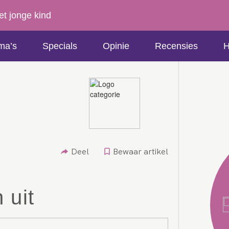
et jonge kind
ma’s
Specials
Opinie
Recensies
H
Deel
Bewaar artikel
 uit
Jannette Prins