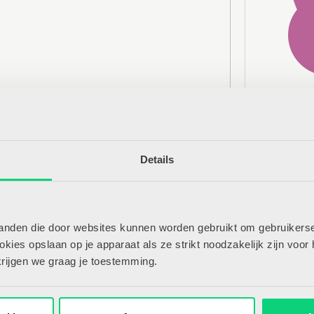
Mee
Bui
‘Ik
Ver
Details
Ger
Vr
Aa
tanden die door websites kunnen worden gebruikt om gebruikerse
De 
ies opslaan op je apparaat als ze strikt noodzakelijk zijn voor 
krijgen we graag je toestemming.