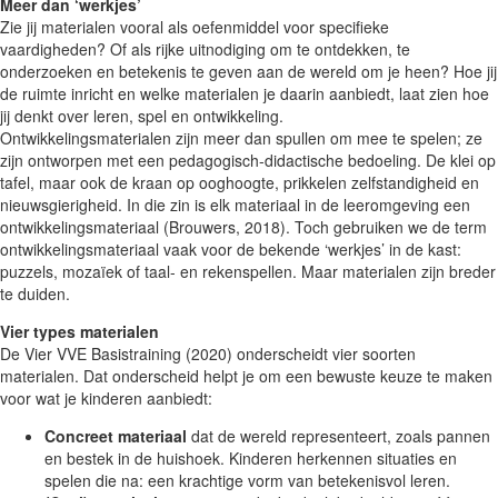
Meer dan ‘werkjes’
Zie jij materialen vooral als oefenmiddel voor specifieke
vaardigheden? Of als rijke uitnodiging om te ontdekken, te
onderzoeken en betekenis te geven aan de wereld om je heen? Hoe jij
de ruimte inricht en welke materialen je daarin aanbiedt, laat zien hoe
jij denkt over leren, spel en ontwikkeling.
Ontwikkelingsmaterialen zijn meer dan spullen om mee te spelen; ze
zijn ontworpen met een pedagogisch-didactische bedoeling. De klei op
tafel, maar ook de kraan op ooghoogte, prikkelen zelfstandigheid en
nieuwsgierigheid. In die zin is elk materiaal in de leeromgeving een
ontwikkelingsmateriaal (Brouwers, 2018). Toch gebruiken we de term
ontwikkelingsmateriaal vaak voor de bekende ‘werkjes’ in de kast:
puzzels, mozaïek of taal- en rekenspellen. Maar materialen zijn breder
te duiden.
Vier types materialen
De Vier VVE Basistraining (2020) onderscheidt vier soorten
materialen. Dat onderscheid helpt je om een bewuste keuze te maken
voor wat je kinderen aanbiedt:
Concreet materiaal
dat de wereld representeert, zoals pannen
en bestek in de huishoek. Kinderen herkennen situaties en
spelen die na: een krachtige vorm van betekenisvol leren.