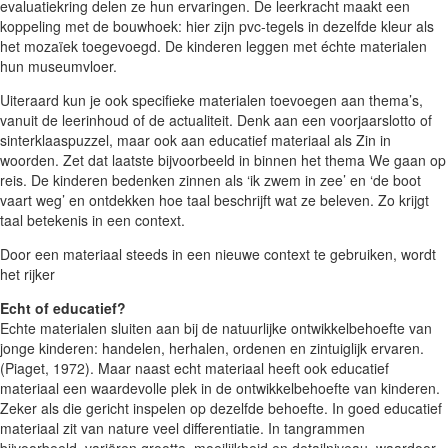
evaluatiekring delen ze hun ervaringen. De leerkracht maakt een
koppeling met de bouwhoek: hier zijn pvc-tegels in dezelfde kleur als
het mozaïek toegevoegd. De kinderen leggen met échte materialen
hun museumvloer.
Uiteraard kun je ook specifieke materialen toevoegen aan thema’s,
vanuit de leerinhoud of de actualiteit. Denk aan een voorjaarslotto of
sinterklaaspuzzel, maar ook aan educatief materiaal als Zin in
woorden. Zet dat laatste bijvoorbeeld in binnen het thema We gaan op
reis. De kinderen bedenken zinnen als ‘ik zwem in zee’ en ‘de boot
vaart weg’ en ontdekken hoe taal beschrijft wat ze beleven. Zo krijgt
taal betekenis in een context.
Door een materiaal steeds in een nieuwe context te gebruiken, wordt
het rijker
Echt of educatief?
Echte materialen sluiten aan bij de natuurlijke ontwikkelbehoefte van
jonge kinderen: handelen, herhalen, ordenen en zintuiglijk ervaren.
(Piaget, 1972). Maar naast echt materiaal heeft ook educatief
materiaal een waardevolle plek in de ontwikkelbehoefte van kinderen.
Zeker als die gericht inspelen op dezelfde behoefte. In goed educatief
materiaal zit van nature veel differentiatie. In tangrammen
bijvoorbeeld, variëren grootte, moeilijkheid en detailniveau, waardoor