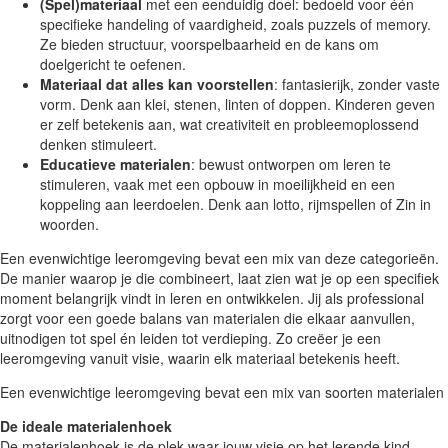
(Spel)materiaal
met een eenduidig doel: bedoeld voor één
specifieke handeling of vaardigheid, zoals puzzels of memory.
Ze bieden structuur, voorspelbaarheid en de kans om
doelgericht te oefenen.
Materiaal dat alles kan voorstellen
: fantasierijk, zonder vaste
vorm. Denk aan klei, stenen, linten of doppen. Kinderen geven
er zelf betekenis aan, wat creativiteit en probleemoplossend
denken stimuleert.
Educatieve materialen
: bewust ontworpen om leren te
stimuleren, vaak met een opbouw in moeilijkheid en een
koppeling aan leerdoelen. Denk aan lotto, rijmspellen of Zin in
woorden.
Een evenwichtige leeromgeving bevat een mix van deze categorieën.
De manier waarop je die combineert, laat zien wat je op een specifiek
moment belangrijk vindt in leren en ontwikkelen. Jij als professional
zorgt voor een goede balans van materialen die elkaar aanvullen,
uitnodigen tot spel én leiden tot verdieping. Zo creëer je een
leeromgeving vanuit visie, waarin elk materiaal betekenis heeft.
Een evenwichtige leeromgeving bevat een mix van soorten materialen
De ideale materialenhoek
De materialenhoek is de plek waar jouw visie op het lerende kind