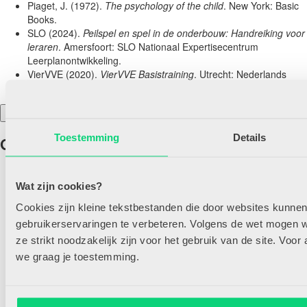
Piaget, J. (1972).
The psychology of the child
. New York: Basic
Books.
SLO (2024).
Peilspel en spel in de onderbouw: Handreiking voor
leraren
. Amersfoort: SLO Nationaal Expertisecentrum
Leerplanontwikkeling.
VierVVE (2020).
VierVVE Basistraining
. Utrecht: Nederlands
Jeugdinstituut
Toon gehele lijst
Toestemming
Details
Gerelateerde artikelen
02/06/2019
Wat zijn cookies?
Cookies zijn kleine tekstbestanden die door websites kunne
We’ve got the blues
gebruikerservaringen te verbeteren. Volgens de wet mogen wi
ze strikt noodzakelijk zijn voor het gebruik van de site. Voor
Tijdens muziekactiviteiten kan gewerkt worden aan klank-, vorm-
we graag je toestemming.
en betekenisaspecten (KVB) door met kinderen te zingen, te
spelen op instrumenten, naar muziek te luisteren, maar...
Lees meer