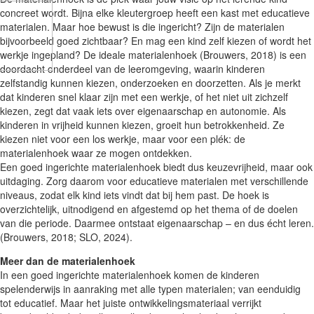
concreet wordt. Bijna elke kleutergroep heeft een kast met educatieve
materialen. Maar hoe bewust is die ingericht? Zijn de materialen
bijvoorbeeld goed zichtbaar? En mag een kind zelf kiezen of wordt het
werkje ingepland? De ideale materialenhoek (Brouwers, 2018) is een
doordacht onderdeel van de leeromgeving, waarin kinderen
zelfstandig kunnen kiezen, onderzoeken en doorzetten. Als je merkt
dat kinderen snel klaar zijn met een werkje, of het niet uit zichzelf
kiezen, zegt dat vaak iets over eigenaarschap en autonomie. Als
kinderen in vrijheid kunnen kiezen, groeit hun betrokkenheid. Ze
kiezen niet voor een los werkje, maar voor een plék: de
materialenhoek waar ze mogen ontdekken.
Een goed ingerichte materialenhoek biedt dus keuzevrijheid, maar ook
uitdaging. Zorg daarom voor educatieve materialen met verschillende
niveaus, zodat elk kind iets vindt dat bij hem past. De hoek is
overzichtelijk, uitnodigend en afgestemd op het thema of de doelen
van die periode. Daarmee ontstaat eigenaarschap – en dus écht leren.
(Brouwers, 2018; SLO, 2024).
Meer dan de materialenhoek
In een goed ingerichte materialenhoek komen de kinderen
spelenderwijs in aanraking met alle typen materialen; van eenduidig
tot educatief. Maar het juiste ontwikkelingsmateriaal verrijkt