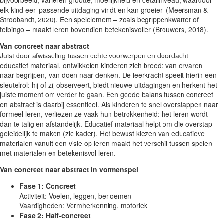
elk kind een passende uitdaging vindt en kan groeien (Meersman &
Stroobandt, 2020). Een spelelement – zoals begrippenkwartet of
telbingo – maakt leren bovendien betekenisvoller (Brouwers, 2018).
Van concreet naar abstract
Juist door afwisseling tussen echte voorwerpen en doordacht
educatief materiaal, ontwikkelen kinderen zich breed: van ervaren
naar begrijpen, van doen naar denken. De leerkracht speelt hierin een
sleutelrol: hij of zij observeert, biedt nieuwe uitdagingen en herkent het
juiste moment om verder te gaan. Een goede balans tussen concreet
en abstract is daarbij essentieel. Als kinderen te snel overstappen naar
formeel leren, verliezen ze vaak hun betrokkenheid: het leren wordt
dan te talig en afstandelijk. Educatief materiaal helpt om die overstap
geleidelijk te maken (zie kader). Het bewust kiezen van educatieve
materialen vanuit een visie op leren maakt het verschil tussen spelen
met materialen en betekenisvol leren.
Van concreet naar abstract in vormenspel
Fase 1: Concreet
Activiteit: Voelen, leggen, benoemen
Vaardigheden: Vormherkenning, motoriek
Fase 2: Half-concreet