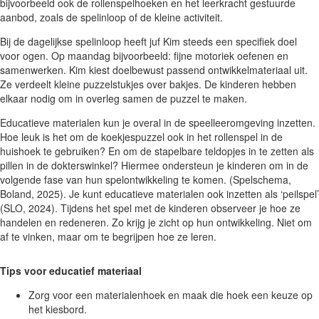
bijvoorbeeld ook de rollenspelhoeken en het leerkracht gestuurde
aanbod, zoals de spelinloop of de kleine activiteit.
Bij de dagelijkse spelinloop heeft juf Kim steeds een specifiek doel
voor ogen. Op maandag bijvoorbeeld: fijne motoriek oefenen en
samenwerken. Kim kiest doelbewust passend ontwikkelmateriaal uit.
Ze verdeelt kleine puzzelstukjes over bakjes. De kinderen hebben
elkaar nodig om in overleg samen de puzzel te maken.
Educatieve materialen kun je overal in de speelleeromgeving inzetten.
Hoe leuk is het om de koekjespuzzel ook in het rollenspel in de
huishoek te gebruiken? En om de stapelbare teldopjes in te zetten als
pillen in de dokterswinkel? Hiermee ondersteun je kinderen om in de
volgende fase van hun spelontwikkeling te komen. (Spelschema,
Boland, 2025). Je kunt educatieve materialen ook inzetten als ‘peilspel’
(SLO, 2024). Tijdens het spel met de kinderen observeer je hoe ze
handelen en redeneren. Zo krijg je zicht op hun ontwikkeling. Niet om
af te vinken, maar om te begrijpen hoe ze leren.
Tips voor educatief materiaal
Zorg voor een materialenhoek en maak die hoek een keuze op
het kiesbord.