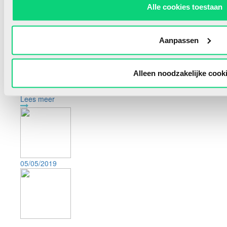
Alle cookies toestaan
05/05/2019
Aanpassen
Bijendans
Niets is leuker dan een bezoek aan een echte pluktuin. Dieren
kijken en voeren, helpen met het werk in de tuin en zelf fruit
Alleen noodzakelijke cook
plukken en proeven. Bij sommige pluktuinen kun je ze...
Lees meer
05/05/2019