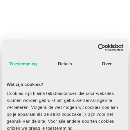
In de reeks ‘Aan de slag!’ laten we verschillende materialen spreken.
Toestemming
Details
Over
Wat kun je met het materiaal doen, waarom zou je het gebruiken en
hoe gebruik je het binnen een thema? Laat je inspireren door de
materialen die we centraal zetten.
Wat zijn cookies?
Benieuwd naar de rest van het artikel?
Cookies zijn kleine tekstbestanden die door websites
kunnen worden gebruikt om gebruikerservaringen te
Word nu abonnee en krijg onbeperkt toegang tot alle artikelen op
HJK-online.nl, inclusief persoonlijk profiel om artikelen makkelijk
verbeteren. Volgens de wet mogen wij cookies opslaan
te selecteren, delen en bewaren.
op je apparaat als ze strikt noodzakelijk zijn voor het
Direct abonneren
Ben je al lid? Log hier in!
gebruik van de site. Voor alle andere soorten cookies
krijgen we graag je toestemming.