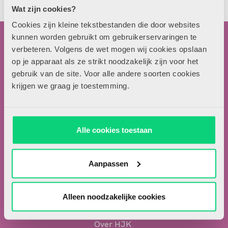
Download artikel
Wat zijn cookies?
Cookies zijn kleine tekstbestanden die door websites
kunnen worden gebruikt om gebruikerservaringen te
verbeteren. Volgens de wet mogen wij cookies opslaan
op je apparaat als ze strikt noodzakelijk zijn voor het
gebruik van de site. Voor alle andere soorten cookies
krijgen we graag je toestemming.
Contactgegevens
Uitgeverij Zwijsen
Alle cookies toestaan
T.a.v. redactie HJK
Locomotiefboulevard 101
5041 SE Tilburg
Aanpassen
013-5838800
contact@hjk-online.nl
Alleen noodzakelijke cookies
Over HJK