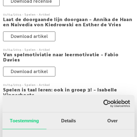
Download recensie
01/04/2015 - Spelen - Artikel
Laat de doorgaande lijn doorgaan – Annika de Haan
en Naivedia von Kiedrowski en Esther de Vries
Download artikel
01/04/2015 - Spelen - Artikel
Van spelmotiviatie naar leermotivatie – Fabio
Davies
Download artikel
01/04/2015 - Spelen - Artikel
Spelen is taal leren: ook in groep 3! – Isabelle
Vingerhoets
Download artikel
01/04/2015 - Kunst & Cultuur - Artikel
Toestemming
Details
Over
Ontdekken en experimenteren – Lia van Haren en
José Hillen