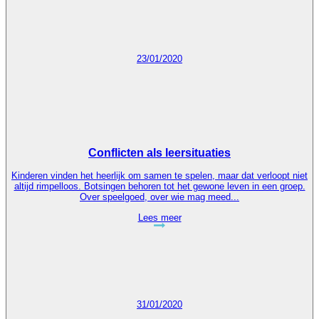
23/01/2020
Conflicten als leersituaties
Kinderen vinden het heerlijk om samen te spelen, maar dat verloopt niet
altijd rimpelloos. Botsingen behoren tot het gewone leven in een groep.
Over speelgoed, over wie mag meed...
Lees meer
31/01/2020