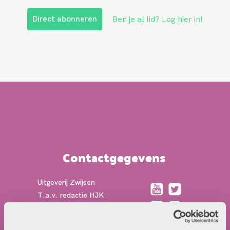
Direct abonneren
Ben je al lid? Log hier in!
Contactgegevens
Uitgeverij Zwijsen
T.a.v. redactie HJK
Locomotiefboulevard 101
5041 SE Tilburg