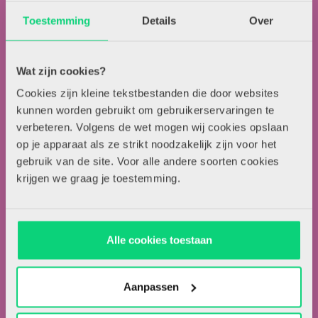
013-5838800
Toestemming
Details
Over
contact@hjk-online.nl
Wat zijn cookies?
Over HJK
Cookies zijn kleine tekstbestanden die door websites
Artikel insturen
kunnen worden gebruikt om gebruikerservaringen te
Adverteren in HJK
verbeteren. Volgens de wet mogen wij cookies opslaan
Contact
op je apparaat als ze strikt noodzakelijk zijn voor het
gebruik van de site. Voor alle andere soorten cookies
krijgen we graag je toestemming.
Nieuwsbrief
Meld je hieronder aan voor de nieuwsbrief van HJK
Alle cookies toestaan
Aanpassen
Ik ga akkoord met de
privacyvoorwaarden.
*