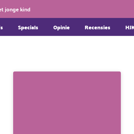
et jonge kind
s
Specials
Opinie
Recensies
HJ