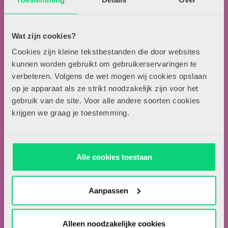
013-5838800
contact@hjk-online.nl
Wat zijn cookies?
Over HJK
Cookies zijn kleine tekstbestanden die door websites
kunnen worden gebruikt om gebruikerservaringen te
Artikel insturen
verbeteren. Volgens de wet mogen wij cookies opslaan
Adverteren in HJK
op je apparaat als ze strikt noodzakelijk zijn voor het
Contact
gebruik van de site. Voor alle andere soorten cookies
krijgen we graag je toestemming.
Nieuwsbrief
Meld je hieronder aan voor de nieuwsbrief van HJK
Alle cookies toestaan
Aanpassen
Ik ga akkoord met de
privacyvoorwaarden.
*
Alleen noodzakelijke cookies
Ik ben abonnee van HJK.