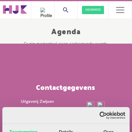
ABONNEER
Agenda
Er zijn momenteel geen aankomende events.
Contactgegevens
Uitgeverij Zwijsen
T.a.v. redactie HJK
Locomotiefboulevard 101
5041 SE Tilburg
Toestemming
Details
Over