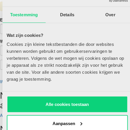
Toestemming
Details
Over
E-mailadres
Wat zijn cookies?
Wachtwoord
Cookies zijn kleine tekstbestanden die door websites
kunnen worden gebruikt om gebruikerservaringen te
verbeteren. Volgens de wet mogen wij cookies opslaan op
je apparaat als ze strikt noodzakelijk zijn voor het gebruik
van de site. Voor alle andere soorten cookies krijgen we
graag je toestemming.
Wachtwoord vergeten?
Nog geen account maar wel
abonnee?
Alle cookies toestaan
Account aanmaken
Aanpassen
Nog geen abonnee?