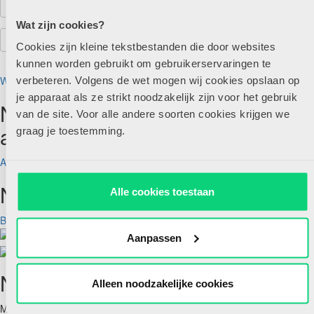
Wat zijn cookies?
Cookies zijn kleine tekstbestanden die door websites
kunnen worden gebruikt om gebruikerservaringen te
Wachtwoord vergeten?
verbeteren. Volgens de wet mogen wij cookies opslaan op
je apparaat als ze strikt noodzakelijk zijn voor het gebruik
Nog geen account maar wel
van de site. Voor alle andere soorten cookies krijgen we
abonnee?
graag je toestemming.
Account aanmaken
Nog geen abonnee?
Alle cookies toestaan
Bekijk aanbod
Aanpassen
Nieuwsbrief
Alleen noodzakelijke cookies
Meld je hieronder aan voor de nieuwsbrief van HJK