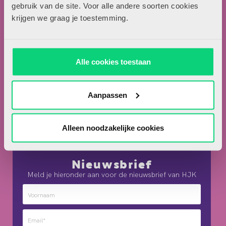
Locomotiefboulevard 101
gebruik van de site. Voor alle andere soorten cookies
5041 SE Tilburg
krijgen we graag je toestemming.
013-5838800
contact@hjk-online.nl
Alle cookies toestaan
Over HJK
Artikel insturen
Aanpassen
Adverteren in HJK
Contact
Alleen noodzakelijke cookies
Nieuwsbrief
Meld je hieronder aan voor de nieuwsbrief van HJK