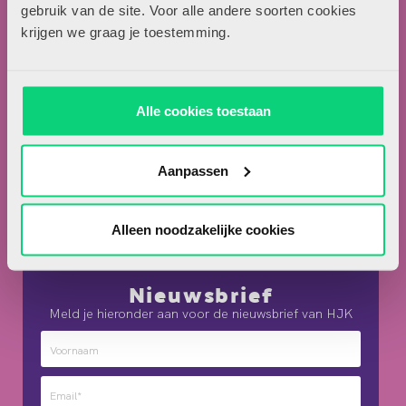
Locomotiefboulevard 101
gebruik van de site. Voor alle andere soorten cookies
5041 SE Tilburg
krijgen we graag je toestemming.
013-5838800
contact@hjk-online.nl
Alle cookies toestaan
Over HJK
Artikel insturen
Aanpassen
Adverteren in HJK
Contact
Alleen noodzakelijke cookies
Nieuwsbrief
Meld je hieronder aan voor de nieuwsbrief van HJK