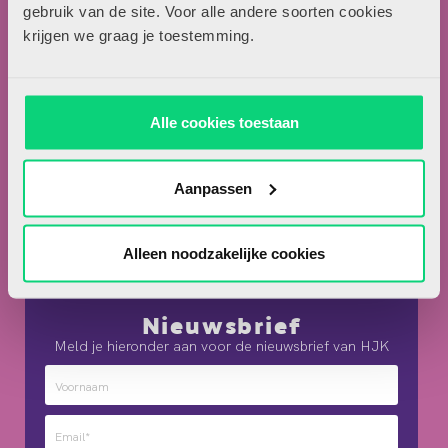
Locomotiefboulevard 101
gebruik van de site. Voor alle andere soorten cookies
5041 SE Tilburg
krijgen we graag je toestemming.
013-5838800
contact@hjk-online.nl
Alle cookies toestaan
Over HJK
Artikel insturen
Aanpassen
Adverteren in HJK
Contact
Alleen noodzakelijke cookies
Nieuwsbrief
Meld je hieronder aan voor de nieuwsbrief van HJK