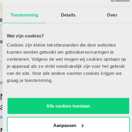
Toestemming
Details
Over
E-mailadres
Wat zijn cookies?
Wachtwoord
Cookies zijn kleine tekstbestanden die door websites
kunnen worden gebruikt om gebruikerservaringen te
verbeteren. Volgens de wet mogen wij cookies opslaan op
je apparaat als ze strikt noodzakelijk zijn voor het gebruik
van de site. Voor alle andere soorten cookies krijgen we
graag je toestemming.
Wachtwoord vergeten?
Nog geen account maar wel
abonnee?
Alle cookies toestaan
Account aanmaken
Aanpassen
Nog geen abonnee?