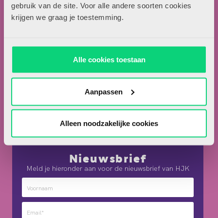
Locomotiefboulevard 101
gebruik van de site. Voor alle andere soorten cookies
5041 SE Tilburg
krijgen we graag je toestemming.
013-5838800
contact@hjk-online.nl
Alle cookies toestaan
Over HJK
Artikel insturen
Aanpassen
Adverteren in HJK
Contact
Alleen noodzakelijke cookies
Nieuwsbrief
Meld je hieronder aan voor de nieuwsbrief van HJK