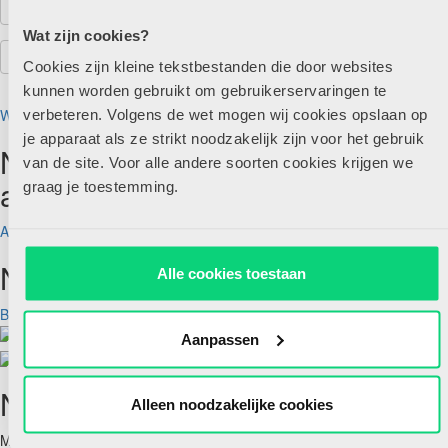
Wat zijn cookies?
Cookies zijn kleine tekstbestanden die door websites
kunnen worden gebruikt om gebruikerservaringen te
Wachtwoord vergeten?
verbeteren. Volgens de wet mogen wij cookies opslaan op
je apparaat als ze strikt noodzakelijk zijn voor het gebruik
Nog geen account maar wel
van de site. Voor alle andere soorten cookies krijgen we
abonnee?
graag je toestemming.
Account aanmaken
Nog geen abonnee?
Alle cookies toestaan
Bekijk aanbod
Aanpassen
Nieuwsbrief
Alleen noodzakelijke cookies
Meld je hieronder aan voor de nieuwsbrief van HJK