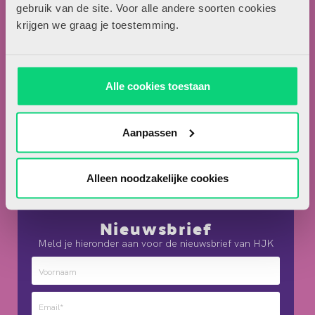
Locomotiefboulevard 101
gebruik van de site. Voor alle andere soorten cookies
5041 SE Tilburg
krijgen we graag je toestemming.
013-5838800
contact@hjk-online.nl
Alle cookies toestaan
Over HJK
Artikel insturen
Aanpassen
Adverteren in HJK
Contact
Alleen noodzakelijke cookies
Nieuwsbrief
Meld je hieronder aan voor de nieuwsbrief van HJK