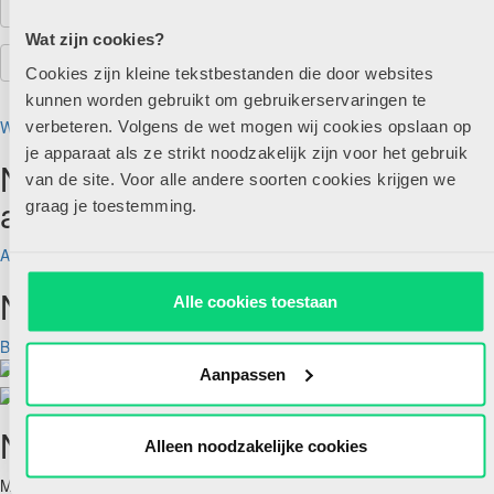
Wat zijn cookies?
Cookies zijn kleine tekstbestanden die door websites
kunnen worden gebruikt om gebruikerservaringen te
Wachtwoord vergeten?
verbeteren. Volgens de wet mogen wij cookies opslaan op
je apparaat als ze strikt noodzakelijk zijn voor het gebruik
Nog geen account maar wel
van de site. Voor alle andere soorten cookies krijgen we
abonnee?
graag je toestemming.
Account aanmaken
Nog geen abonnee?
Alle cookies toestaan
Bekijk aanbod
Aanpassen
Nieuwsbrief
Alleen noodzakelijke cookies
Meld je hieronder aan voor de nieuwsbrief van HJK