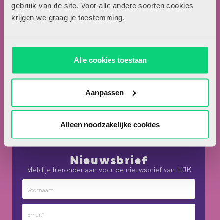
Locomotiefboulevard 101
gebruik van de site. Voor alle andere soorten cookies
5041 SE Tilburg
krijgen we graag je toestemming.
013-5838800
contact@hjk-online.nl
Alle cookies toestaan
Over HJK
Artikel insturen
Aanpassen
Adverteren in HJK
Contact
Alleen noodzakelijke cookies
Nieuwsbrief
Meld je hieronder aan voor de nieuwsbrief van HJK